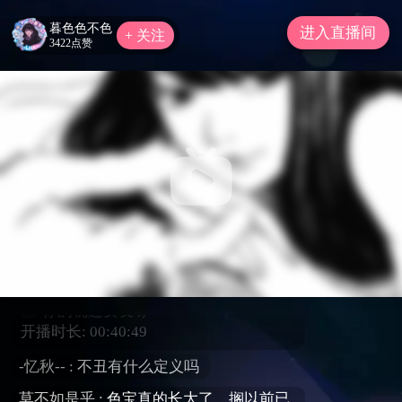
暮色色不色
进入直播间
+ 关注
3422点赞
系统提示：哔哩哔哩直播内容及互动评论
须严格遵守直播规范，严禁传播违法违
规、低俗血暴、吸烟酗酒、造谣诈骗等不
良有害信息。如有违规，平台将对违规直
播间或账号进行相应的处罚！注意理性打
赏，严禁未成年人直播或打赏。请勿轻信
各类招聘征婚、代练代抽、刷钻、购买礼
包码、游戏币等广告信息，且如主播在推
广商品中诱导私下交易，请谨慎判断，以
免上当受骗。
你的枕边女友呀
开播时长:
00:40:49
-忆秋-- :
不丑有什么定义吗
莫不如是乎 :
色宝真的长大了，搁以前已