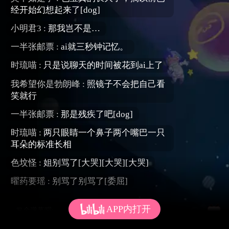
经开始幻想起来了[dog]
小明君3 :
那我岂不是…
一半张邮票 :
ai就三秒钟记忆。
时琉喵 :
只是说聊天的时间被花到ai上了
我希望你是勃朗峰 :
照镜子不会把自己看
笑就行
一半张邮票 :
那是残疾了吧[dog]
时琉喵 :
两只眼睛一个鼻子两个嘴巴一只
耳朵的标准长相
色坟怪 :
姐别骂了[大哭][大哭][大哭]
曜药要瑶 :
别骂了别骂了[委屈]
APP内打开
发个弹幕呗~