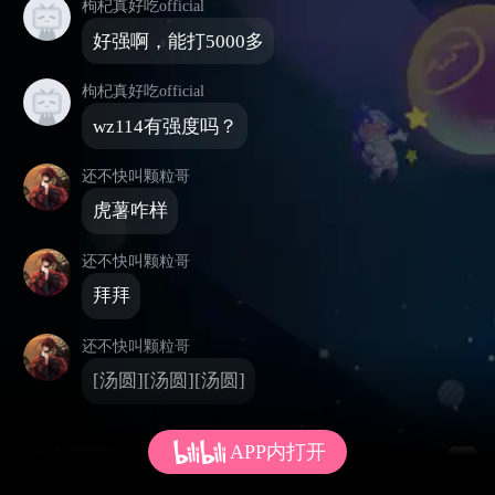
枸杞真好吃official
好强啊，能打5000多
枸杞真好吃official
wz114有强度吗？
还不快叫颗粒哥
虎薯咋样
还不快叫颗粒哥
拜拜
还不快叫颗粒哥
[汤圆][汤圆][汤圆]
APP内打开
发个弹幕呗~