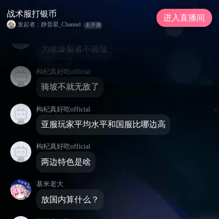
战术服打银币
公告: 个人群681252898
战术服打银币
进入直播间
发起者；静音星_Channel
未开播
枸杞真好吃official
为啥爆裂者不骑坡
枸杞真好吃official
骑坡不就无敌了
枸杞真好吃official
亚服玩家平均水平和国服比哪边高
枸杞真好吃official
两边特色是啥
基米老大
放国内算什么？