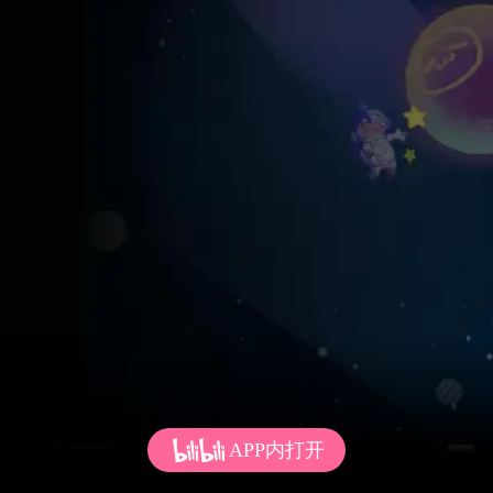
APP内打开
发个弹幕呗~