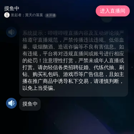
摸鱼中
进入直播间
发起者；賞天の落葉
未开播
系统提示：哔哩哔哩直播内容及互动评论须严
格遵守直播规范，严禁传播违法违规、低俗血
暴、吸烟酗酒、造谣诈骗等不良有害信息。如
有违规，平台将对违规直播间或账号进行相应
的处罚！注意理性打赏，严禁未成年人直播或
打赏。请勿轻信各类招聘征婚、代练代抽、刷
钻、购买礼包码、游戏币等广告信息，且如主
播在推广商品中诱导私下交易，请谨慎判断，
以免上当受骗。
摸鱼中