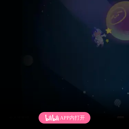
APP内打开
发个弹幕呗~