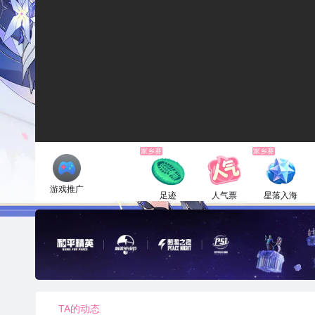
家乡赛
家乡赛
游戏推广
足迹
人气票
星落入海
1电池
1电池
6660电池
TA的动态