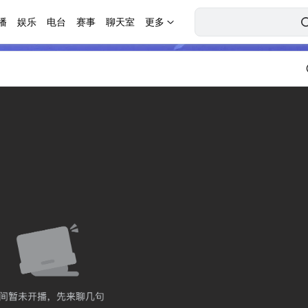
播
娱乐
电台
赛事
聊天室
更多