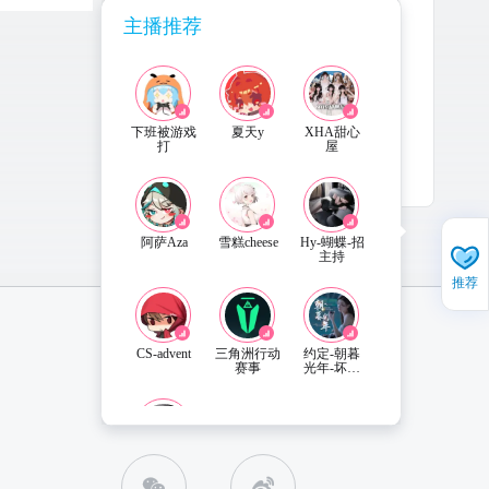
主播推荐
下班被游戏
夏天y
XHA甜心
打
屋
5-21
更新
阿萨Aza
雪糕cheese
Hy-蝴蝶-招
主持
推荐
CS-advent
三角洲行动
约定-朝暮
赛事
光年-坏男
人
直播姬APP 下载
联系客服
一口车厘子
桑