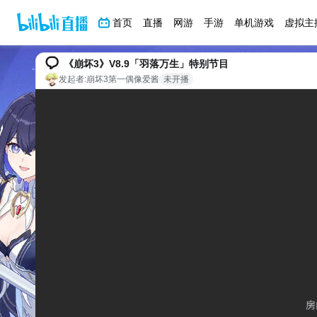
首页
直播
网游
手游
单机游戏
虚拟主
《崩坏3》V8.9「羽落万生」特别节目
发起者:
崩坏3第一偶像爱酱
未开播