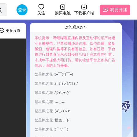
登录
我要开播
关注
购买电池
下载客户端
房间观众(57)
更多设置
系统提示：哔哩哔哩直播内容及互动评论须严格遵
守直播规范，严禁传播违法违规、低俗血暴、吸烟
酗酒、造谣诈骗等不良有害信息。如有违规，平台
将进行封禁直至永久封停账号哦！注意理性打赏，
未成年不提倡大额打赏。请勿轻信平台上各类广告
快来抢占前排为主播打Call吧
信息，谨防上当受骗。
繁星枫之花 :
(●￣(ｴ)￣●)
繁星枫之花 :
ε=ε=(ノ≧∇≦)ノ
繁星枫之花 :
⁄(⁄ ⁄•⁄ω⁄•⁄ ⁄)⁄
繁星枫之花 :
←◡←
繁星枫之花 :
(●'◡'●)ﾉ♥
繁星枫之花 :
摸鱼一下
繁星枫之花 :
(⌒▽⌒)