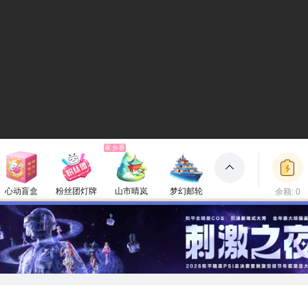
家乡赛
心动盲盒
粉丝团灯牌
山市晴岚
梦幻邮轮
余额: 0
包裹
150电池
1电池
660电池
3000电池
立即充值