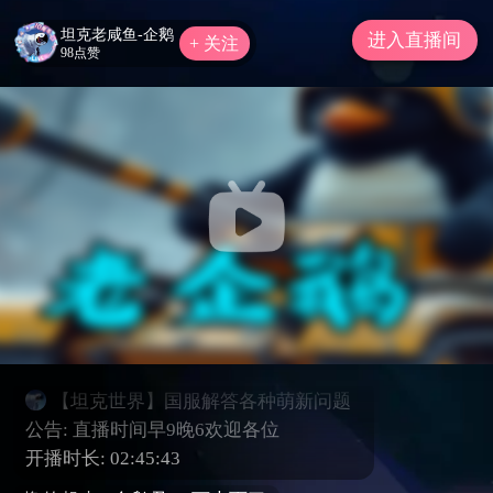
坦克老咸鱼-企鹅
进入直播间
+ 关注
98点赞
系统提示：哔哩哔哩直播内容及互动评论
须严格遵守直播规范，严禁传播违法违
规、低俗血暴、吸烟酗酒、造谣诈骗等不
良有害信息。如有违规，平台将对违规直
播间或账号进行相应的处罚！注意理性打
赏，严禁未成年人直播或打赏。请勿轻信
各类招聘征婚、代练代抽、刷钻、购买礼
包码、游戏币等广告信息，且如主播在推
广商品中诱导私下交易，请谨慎判断，以
免上当受骗。
【坦克世界】国服解答各种萌新问题
公告: 直播时间早9晚6欢迎各位
开播时长:
02:45:43