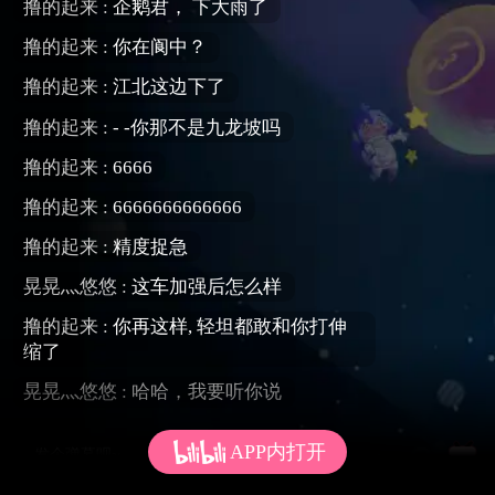
撸的起来 :
企鹅君， 下大雨了
撸的起来 :
你在阆中？
撸的起来 :
江北这边下了
撸的起来 :
- -你那不是九龙坡吗
6666
撸的起来 :
6666666666666
撸的起来 :
撸的起来 :
精度捉急
晃晃灬悠悠 :
这车加强后怎么样
撸的起来 :
你再这样, 轻坦都敢和你打伸
缩了
晃晃灬悠悠 :
哈哈，我要听你说
APP内打开
发个弹幕呗~