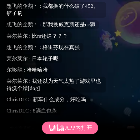
想飞的企鹅丶 :
我都换的什么破了452。
铲子豹
想飞的企鹅丶 :
那我换威克斯还是cc狮
莱尔莱尔 :
比rs还烂？？？
想飞的企鹅丶 :
格里芬现在真强
莱尔莱尔 :
日本轮子呢
尔哆龍 :
哈哈哈哈
莱尔莱尔 :
我还以为天气太热了游戏里也
得洗个澡[dog]
ChrisDLC :
新车什么成分，好吃吗
ChrisDLC :
8滴血也杀
APP内打开
发个弹幕呗~