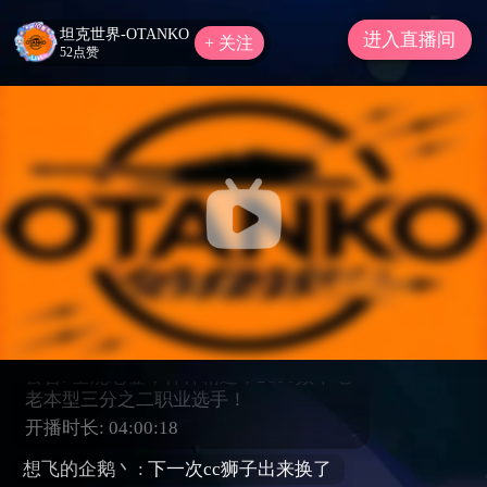
坦克世界-OTANKO
进入直播间
+ 关注
52点赞
系统提示：哔哩哔哩直播内容及互动评论
须严格遵守直播规范，严禁传播违法违
规、低俗血暴、吸烟酗酒、造谣诈骗等不
良有害信息。如有违规，平台将对违规直
播间或账号进行相应的处罚！注意理性打
赏，严禁未成年人直播或打赏。请勿轻信
各类招聘征婚、代练代抽、刷钻、购买礼
包码、游戏币等广告信息，且如主播在推
广商品中诱导私下交易，请谨慎判断，以
免上当受骗。
新车库库吃~~
公告: 全能老登，样样精通，2000效率吃
老本型三分之二职业选手！
开播时长:
04:00:19
想飞的企鹅丶 :
下一次cc狮子出来换了