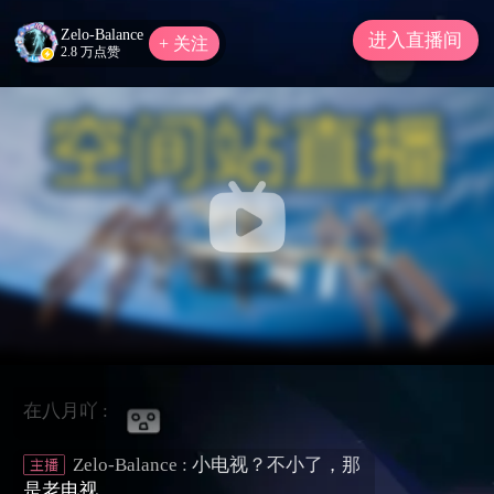
赏，严禁未成年人直播或打赏。请勿轻信
Zelo-Balance
各类招聘征婚、代练代抽、刷钻、购买礼
进入直播间
+ 关注
2.8 万点赞
包码、游戏币等广告信息，且如主播在推
广商品中诱导私下交易，请谨慎判断，以
免上当受骗。
从国际空间站俯瞰地球，静谧蓝星守
护者
开播时长:
02:38:52
在八月吖 :
在八月吖 :
在八月吖 :
Zelo-Balance :
小电视？不小了，那
是老电视。