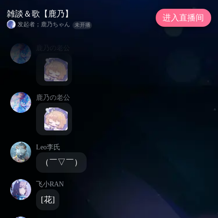
雑談＆歌【鹿乃】
进入直播间
发起者；鹿乃ちゃん
未开播
鹿乃の老公
鹿乃の老公
Leo李氏
（￣▽￣）
飞小RAN
[花]