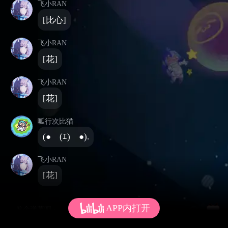
飞小RAN
[比心]
飞小RAN
[花]
飞小RAN
[花]
呱行次比猫
(●￣(ｴ)￣●).
飞小RAN
[花]
APP内打开
发个弹幕呗~