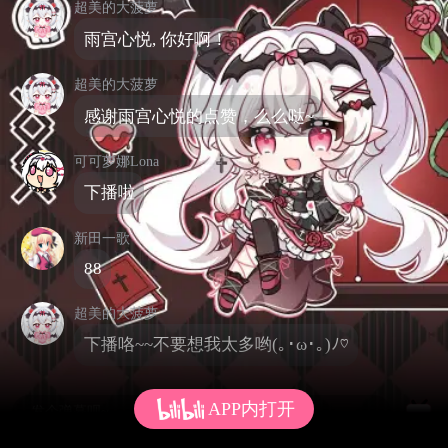
超美的大菠萝
雨宫心悦, 你好啊！
超美的大菠萝
感谢雨宫心悦的点赞，么么哒~
可可萝娜Lona
下播啦
新田一歌
88
超美的大菠萝
下播咯~~不要想我太多哟(｡･ω･｡)ﾉ♡
APP内打开
发个弹幕呗~