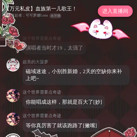
-12，晚22-24，全职主播，放心投喂！~
【万元私皮】血族第一儿歌王！
进入直播间
星绘汐音
发起者；可可萝娜Lona
未开播
今天上午是不是白播了
这个世界需要点奇迹
演唱者当时才19，太强了
超美的大菠萝
磁域迷途，小别胜新婚，2天的空缺你来补
上吧~
这个世界需要点奇迹
你能唱成这样，那就是百大了[妙]
这个世界需要点奇迹
等你真厉害了就该跑路了[撇嘴]