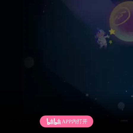
APP内打开
发个弹幕呗~