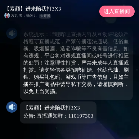
【素颜】进来陪我打3X3
进入直播间
发起者；杨阿几
未开播
系统提示：哔哩哔哩直播内容及互动评论须严
格遵守直播规范，严禁传播违法违规、低俗血
暴、吸烟酗酒、造谣诈骗等不良有害信息。如
有违规，平台将对违规直播间或账号进行相应
的处罚！注意理性打赏，严禁未成年人直播或
打赏。请勿轻信各类招聘征婚、代练代抽、刷
钻、购买礼包码、游戏币等广告信息，且如主
播在推广商品中诱导私下交易，请谨慎判断，
以免上当受骗。
【素颜】进来陪我打3X3
公告: 直播通知群：110197303