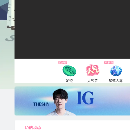
家乡赛
家乡赛
足迹
人气票
星落入海
1电池
1电池
6660电池
TA的动态