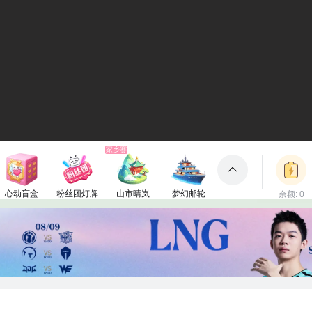
家乡赛
心动盲盒
粉丝团灯牌
山市晴岚
梦幻邮轮
余额: 0
包裹
150电池
1电池
660电池
3000电池
立即充值