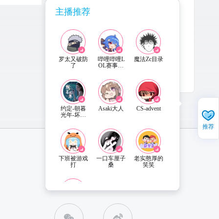
主播推荐
罗太又破防
哔哩哔哩L
魔法Zc目录
了
OL赛事直
播
2025-6-5
更新
约定-朝暮
Asaki大人
CS-advent
光年-坏男
人
推荐
下班被游戏
一口车厘子
老实憨厚的
打
桑
笑笑
直播姬APP 下载
联系客服
X-H小豪