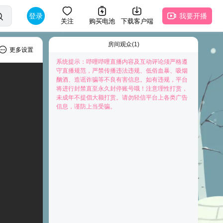
登录
我要开播
关注
购买电池
下载客户端
房间观众(1)
更多设置
系统提示：哔哩哔哩直播内容及互动评论须严格遵
守直播规范，严禁传播违法违规、低俗血暴、吸烟
酗酒、造谣诈骗等不良有害信息。如有违规，平台
将进行封禁直至永久封停账号哦！注意理性打赏，
未成年不提倡大额打赏。请勿轻信平台上各类广告
快来抢占前排为主播打Call吧
信息，谨防上当受骗。