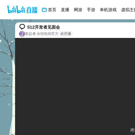
首页
直播
网游
手游
单机游戏
虚拟主
S12开发者见面会
发起者:
永恒轮回官方
未开播