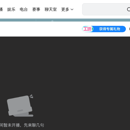
播
娱乐
电台
赛事
聊天室
更多