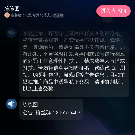
练练图
进入直播间
发起者；沧海今天想屠龙
未开播
系统提示：哔哩哔哩直播内容及互动评论须严
格遵守直播规范，严禁传播违法违规、低俗血
暴、吸烟酗酒、造谣诈骗等不良有害信息。如
有违规，平台将对违规直播间或账号进行相应
的处罚！注意理性打赏，严禁未成年人直播或
打赏。请勿轻信各类招聘征婚、代练代抽、刷
钻、购买礼包码、游戏币等广告信息，且如主
播在推广商品中诱导私下交易，请谨慎判断，
以免上当受骗。
练练图
公告: 粉丝群：816555403