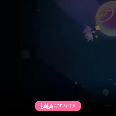
APP内打开
发个弹幕呗~