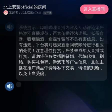
北上双葉official的房间
进入直播间
发起者；北上双葉official
未开播
系统提示：哔哩哔哩直播内容及互动评论须严
格遵守直播规范，严禁传播违法违规、低俗血
暴、吸烟酗酒、造谣诈骗等不良有害信息。如
有违规，平台将对违规直播间或账号进行相应
的处罚！注意理性打赏，严禁未成年人直播或
打赏。请勿轻信各类招聘征婚、代练代抽、刷
钻、购买礼包码、游戏币等广告信息，且如主
播在推广商品中诱导私下交易，请谨慎判断，
以免上当受骗。