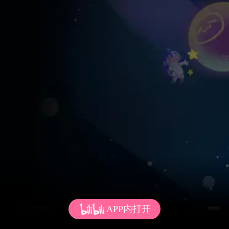
APP内打开
发个弹幕呗~