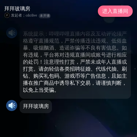
拜拜玻璃房
进入直播间
发起者；cdcrlive
未开播
系统提示：哔哩哔哩直播内容及互动评论须严
格遵守直播规范，严禁传播违法违规、低俗血
暴、吸烟酗酒、造谣诈骗等不良有害信息。如
有违规，平台将对违规直播间或账号进行相应
的处罚！注意理性打赏，严禁未成年人直播或
打赏。请勿轻信各类招聘征婚、代练代抽、刷
钻、购买礼包码、游戏币等广告信息，且如主
播在推广商品中诱导私下交易，请谨慎判断，
以免上当受骗。
拜拜玻璃房