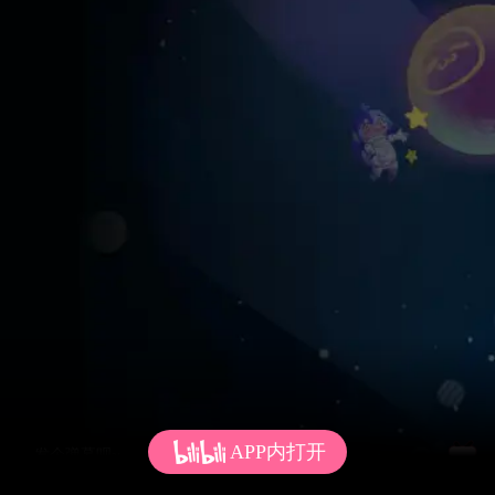
APP内打开
发个弹幕呗~