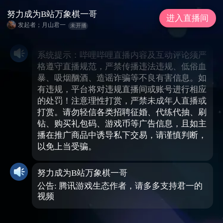
努力成为B站万象棋一哥
进入直播间
发起者；月山君一
未开播
系统提示：哔哩哔哩直播内容及互动评论须严
格遵守直播规范，严禁传播违法违规、低俗血
暴、吸烟酗酒、造谣诈骗等不良有害信息。如
有违规，平台将对违规直播间或账号进行相应
的处罚！注意理性打赏，严禁未成年人直播或
打赏。请勿轻信各类招聘征婚、代练代抽、刷
钻、购买礼包码、游戏币等广告信息，且如主
播在推广商品中诱导私下交易，请谨慎判断，
以免上当受骗。
努力成为B站万象棋一哥
公告: 腾讯游戏生态作者，请多多支持君一的
视频