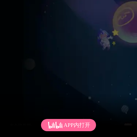
APP内打开
发个弹幕呗~