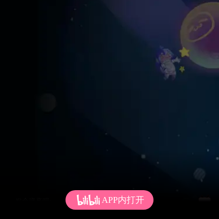
APP内打开
发个弹幕呗~