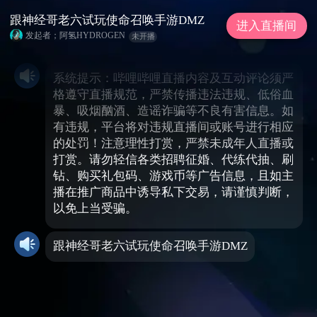
跟神经哥老六试玩使命召唤手游DMZ
进入直播间
发起者；阿氢HYDROGEN
未开播
系统提示：哔哩哔哩直播内容及互动评论须严
格遵守直播规范，严禁传播违法违规、低俗血
暴、吸烟酗酒、造谣诈骗等不良有害信息。如
有违规，平台将对违规直播间或账号进行相应
的处罚！注意理性打赏，严禁未成年人直播或
打赏。请勿轻信各类招聘征婚、代练代抽、刷
钻、购买礼包码、游戏币等广告信息，且如主
播在推广商品中诱导私下交易，请谨慎判断，
以免上当受骗。
跟神经哥老六试玩使命召唤手游DMZ