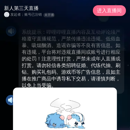
新人第三天直播
进入直播间
发起者；账号已注销
未开播
系统提示：哔哩哔哩直播内容及互动评论须严
格遵守直播规范，严禁传播违法违规、低俗血
暴、吸烟酗酒、造谣诈骗等不良有害信息。如
有违规，平台将对违规直播间或账号进行相应
的处罚！注意理性打赏，严禁未成年人直播或
打赏。请勿轻信各类招聘征婚、代练代抽、刷
钻、购买礼包码、游戏币等广告信息，且如主
播在推广商品中诱导私下交易，请谨慎判断，
以免上当受骗。
新人第三天直播
公告: 每晚22-24 白天随缘 感谢陪伴