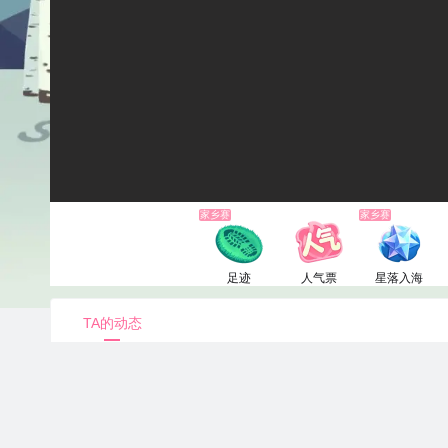
家乡赛
家乡赛
足迹
人气票
星落入海
1电池
1电池
6660电池
TA的动态