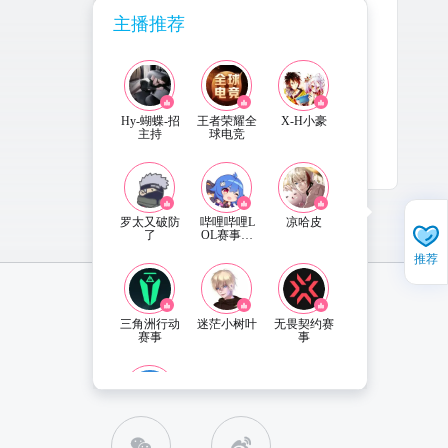
主播推荐
主播还没有公告内容哦~
Hy-蝴蝶-招
王者荣耀全
X-H小豪
主持
球电竞
2022-4-24
更新
罗太又破防
哔哩哔哩L
凉哈皮
了
OL赛事直
播
推荐
三角洲行动
迷茫小树叶
无畏契约赛
赛事
事
直播姬APP 下载
联系客服
EdmundDZh
ang