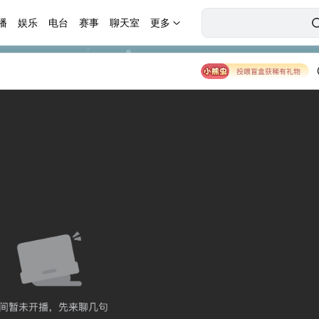
播
娱乐
电台
赛事
聊天室
更多