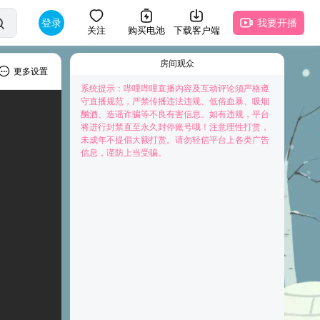
登录
我要开播
关注
购买电池
下载客户端
房间观众
更多设置
系统提示：哔哩哔哩直播内容及互动评论须严格遵
守直播规范，严禁传播违法违规、低俗血暴、吸烟
酗酒、造谣诈骗等不良有害信息。如有违规，平台
将进行封禁直至永久封停账号哦！注意理性打赏，
未成年不提倡大额打赏。请勿轻信平台上各类广告
快来抢占前排为主播打Call吧
信息，谨防上当受骗。