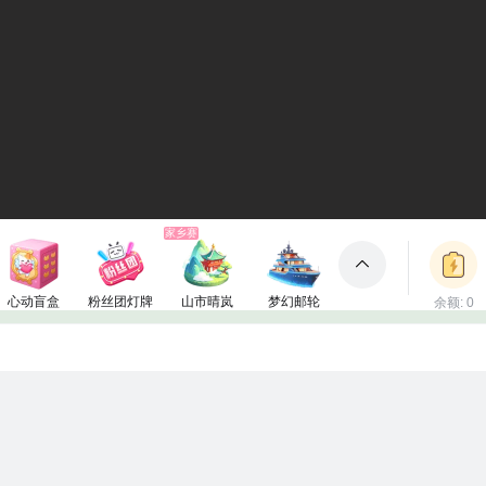
家乡赛
心动盲盒
粉丝团灯牌
山市晴岚
梦幻邮轮
余额: 0
包裹
150电池
1电池
660电池
3000电池
立即充值