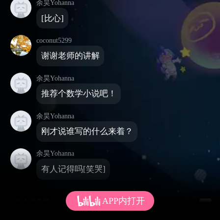
余昊Yohanna
[比心]
coconut5299
谢谢老师的讲解
余昊Yohanna
推荐个数学小说吧！
余昊Yohanna
刚才说谁写的什么来着？
余昊Yohanna
有人记得吗[笑哭]
APP内打开
发个弹幕呗~