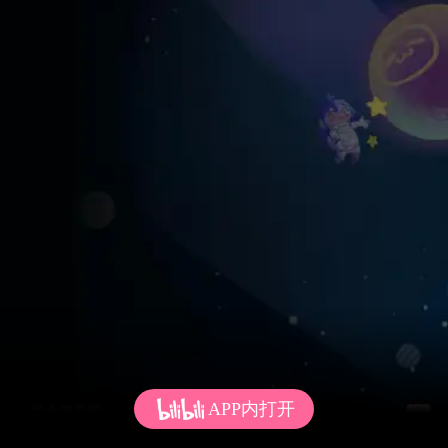
APP内打开
发个弹幕呗~