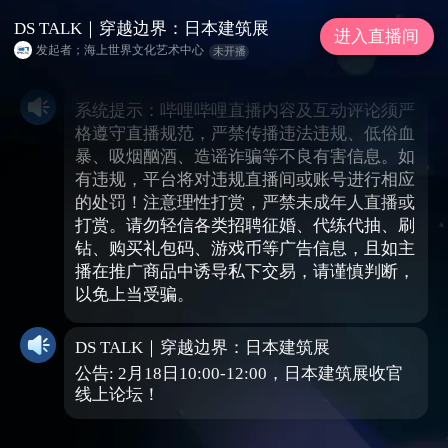
DS TALK｜穿越边界：日本建筑展
进入直播间
发起者；海上世界文化艺术中心
未开播
系统提示：哔哩哔哩直播内容及互动评论须严
格遵守直播规范，严禁传播违法违规、低俗血
暴、吸烟酗酒、造谣诈骗等不良有害信息。如
有违规，平台将对违规直播间或账号进行相应
的处罚！注意理性打赏，严禁未成年人直播或
打赏。请勿轻信各类招聘征婚、代练代抽、刷
钻、购买礼包码、游戏币等广告信息，且如主
播在推广商品中诱导私下交易，请谨慎判断，
以免上当受骗。
DS TALK｜穿越边界：日本建筑展
公告: 2月18日10:00-12:00，日本建筑展收官
线上论坛！