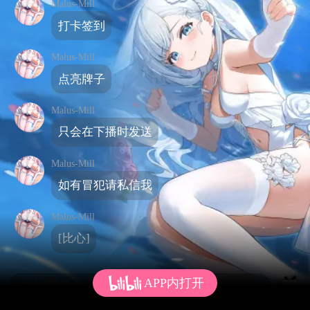
Malus-Mill
打卡签到
Malus-Mill
点亮牌子
Malus-Mill
只会在下播时发送
Malus-Mill
如有冒犯请私信我
Malus-Mill
[比心]
APP内打开
发个弹幕呗~