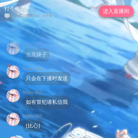
打个电话
公告: mixup音声发售中！请看置顶
打个电话
进入直播间
发起者；悠亚Yua
未开播
Malus-Mill
打卡签到
Malus-Mill
点亮牌子
Malus-Mill
只会在下播时发送
Malus-Mill
如有冒犯请私信我
Malus-Mill
[比心]