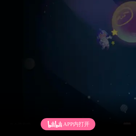
APP内打开
发个弹幕呗~