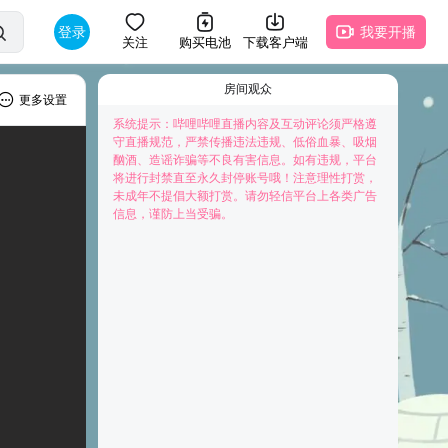
登录
我要开播
关注
购买电池
下载客户端
房间观众
更多设置
系统提示：哔哩哔哩直播内容及互动评论须严格遵
守直播规范，严禁传播违法违规、低俗血暴、吸烟
酗酒、造谣诈骗等不良有害信息。如有违规，平台
将进行封禁直至永久封停账号哦！注意理性打赏，
未成年不提倡大额打赏。请勿轻信平台上各类广告
快来抢占前排为主播打Call吧
信息，谨防上当受骗。