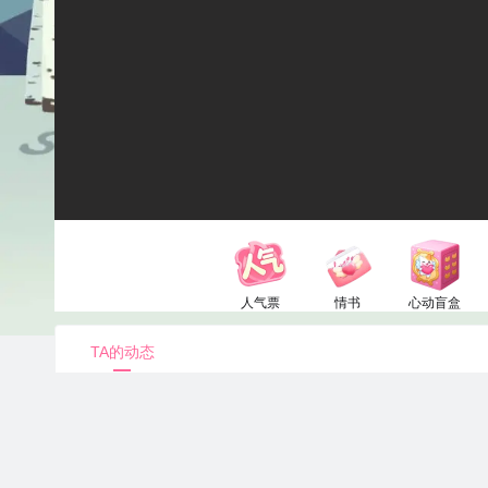
人气票
情书
心动盲盒
1电池
52电池
150电池
TA的动态