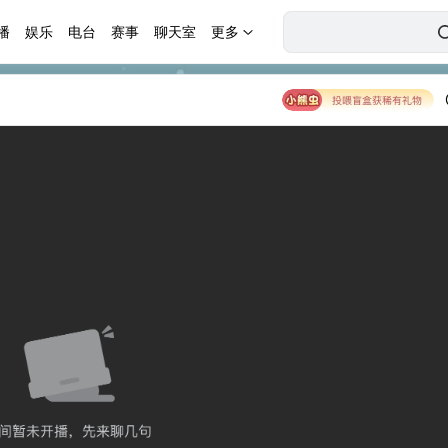
播
娱乐
电台
赛事
聊天室
更多