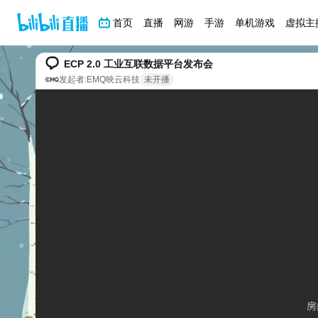
首页
直播
网游
手游
单机游戏
虚拟主
ECP 2.0 工业互联数据平台发布会
发起者:
EMQ映云科技
未开播