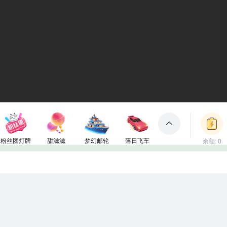
粉丝团灯牌
甜滋滋
梦幻邮轮
落日飞车
余额: 0
包裹
1电池
50电池
3000电池
2000电池
立即充值