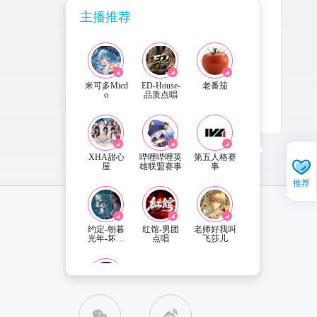
主播推荐
米可多Micd
ED-House-
老番茄
o
品质点唱
2023-11-16
更新
XHA甜心
哔哩哔哩英
第五人格赛
屋
雄联盟赛事
事
推荐
约定-朝暮
红馆-男团
老师好我叫
光年-坏男
点唱
飞莎儿
人
直播姬APP 下载
联系客服
三角洲行动
赛事