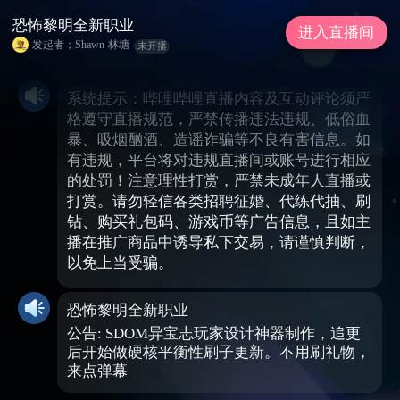
恐怖黎明全新职业
进入直播间
发起者；Shawn-林塘
未开播
系统提示：哔哩哔哩直播内容及互动评论须严
格遵守直播规范，严禁传播违法违规、低俗血
暴、吸烟酗酒、造谣诈骗等不良有害信息。如
有违规，平台将对违规直播间或账号进行相应
的处罚！注意理性打赏，严禁未成年人直播或
打赏。请勿轻信各类招聘征婚、代练代抽、刷
钻、购买礼包码、游戏币等广告信息，且如主
播在推广商品中诱导私下交易，请谨慎判断，
以免上当受骗。
恐怖黎明全新职业
公告: SDOM异宝志玩家设计神器制作，追更
后开始做硬核平衡性刷子更新。不用刷礼物，
来点弹幕