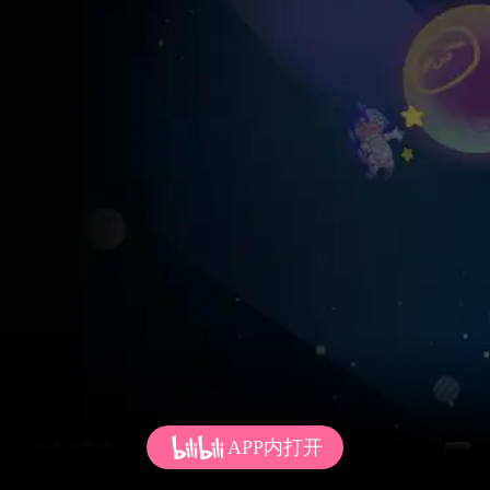
APP内打开
发个弹幕呗~