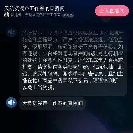
天韵沉浸声工作室的直播间
进入直播间
发起者；天韵星光沉浸声工作室
未开播
系统提示：哔哩哔哩直播内容及互动评论须严
格遵守直播规范，严禁传播违法违规、低俗血
暴、吸烟酗酒、造谣诈骗等不良有害信息。如
有违规，平台将对违规直播间或账号进行相应
的处罚！注意理性打赏，严禁未成年人直播或
打赏。请勿轻信各类招聘征婚、代练代抽、刷
钻、购买礼包码、游戏币等广告信息，且如主
播在推广商品中诱导私下交易，请谨慎判断，
以免上当受骗。
天韵沉浸声工作室的直播间