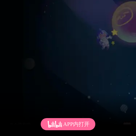
APP内打开
发个弹幕呗~