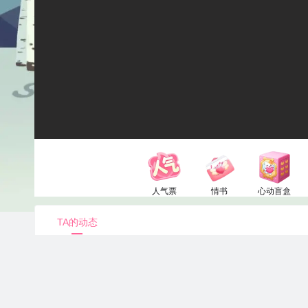
人气票
情书
心动盲盒
1电池
52电池
150电池
TA的动态