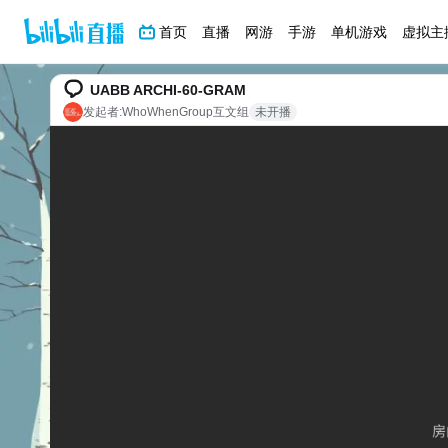
首页
直播
网游
手游
单机游戏
虚拟主
UABB ARCHI-60-GRAM
发起者:
WhoWhenGroup互文组
未开播