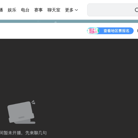
播
娱乐
电台
赛事
聊天室
更多