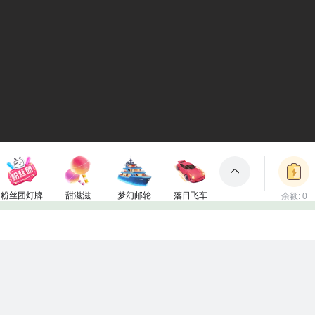
粉丝团灯牌
甜滋滋
梦幻邮轮
落日飞车
余额: 0
包裹
1电池
50电池
3000电池
2000电池
立即充值