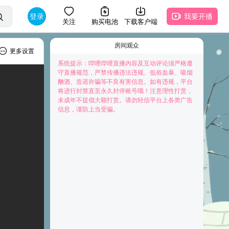
登录
我要开播
关注
购买电池
下载客户端
房间观众
更多设置
系统提示：哔哩哔哩直播内容及互动评论须严格遵
守直播规范，严禁传播违法违规、低俗血暴、吸烟
酗酒、造谣诈骗等不良有害信息。如有违规，平台
将进行封禁直至永久封停账号哦！注意理性打赏，
未成年不提倡大额打赏。请勿轻信平台上各类广告
快来抢占前排为主播打Call吧
信息，谨防上当受骗。