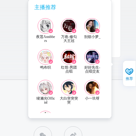
主播推荐
主播还没有公告内容哦~
夜莲Annbbe
万巷-修勾
别烦小梦_
rs
大王冠
鸣布织
红馆-男团
好好先生-
点唱
点唱交友
推荐
绫濑光Offic
大白突突突
小一玖呀
ial
突
直播姬APP 下载
联系客服
Lc-甜心女
友-高保招