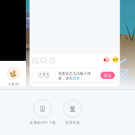
游客状态无法输入弹
发送
幕，请先
登录
大航海
立即上船
直播姬APP 下载
联系客服