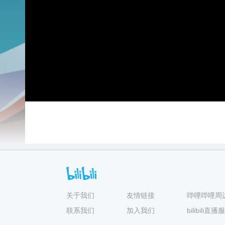
人气票
情书
心动盲盒
1电池
52电池
150电池
关于我们
友情链接
哔哩哔哩周
联系我们
加入我们
bilibili直