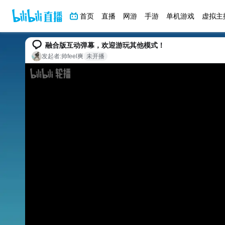
首页
直播
网游
手游
单机游戏
虚拟主
融合版互动弹幕，欢迎游玩其他模式！
发起者:
帅feel爽
未开播
bilibili