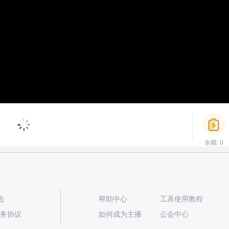
粉丝团灯牌
甜滋滋
梦幻邮轮
落日飞车
余额: 0
1电池
50电池
3000电池
2000电池
立即充值
边
帮助中心
工具使用教程
播服务协议
如何成为主播
公会中心