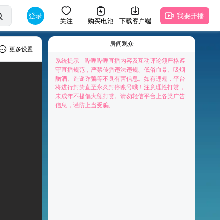
登录
我要开播
关注
购买电池
下载客户端
房间观众
更多设置
系统提示：哔哩哔哩直播内容及互动评论须严格遵
守直播规范，严禁传播违法违规、低俗血暴、吸烟
酗酒、造谣诈骗等不良有害信息。如有违规，平台
将进行封禁直至永久封停账号哦！注意理性打赏，
未成年不提倡大额打赏。请勿轻信平台上各类广告
快来抢占前排为主播打Call吧
信息，谨防上当受骗。