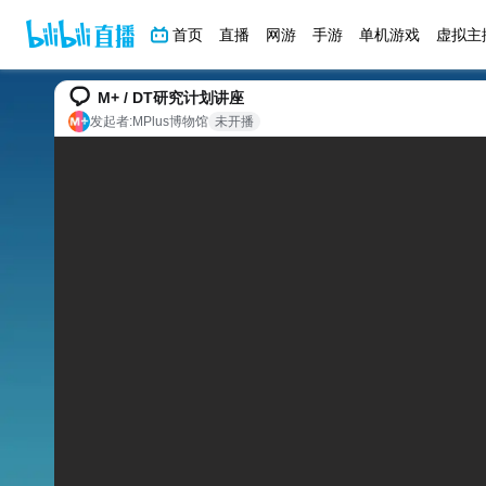
首页
直播
网游
手游
单机游戏
虚拟主
M+ / DT研究计划讲座
发起者:
MPlus博物馆
未开播