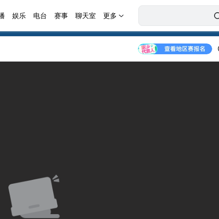
播
娱乐
电台
赛事
聊天室
更多