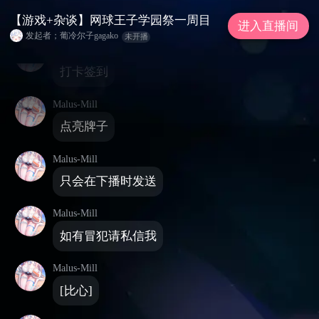
公告: 歌单：gagako.minamini.cn (点歌带牌
子） 不要等我 怕你爱我
【游戏+杂谈】网球王子学园祭一周目
进入直播间
发起者；葡冷尔子gagako
未开播
Malus-Mill
打卡签到
Malus-Mill
点亮牌子
Malus-Mill
只会在下播时发送
Malus-Mill
如有冒犯请私信我
Malus-Mill
[比心]