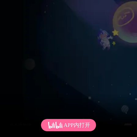
APP内打开
发个弹幕呗~