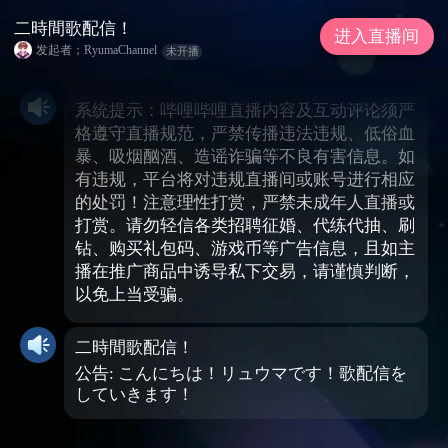
二時間歌配信！
进入直播间
发起者；RyumaChannel
未开播
系统提示：哔哩哔哩直播内容及互动评论须严
格遵守直播规范，严禁传播违法违规、低俗血
暴、吸烟酗酒、造谣诈骗等不良有害信息。如
有违规，平台将对违规直播间或账号进行相应
的处罚！注意理性打赏，严禁未成年人直播或
打赏。请勿轻信各类招聘征婚、代练代抽、刷
钻、购买礼包码、游戏币等广告信息，且如主
播在推广商品中诱导私下交易，请谨慎判断，
以免上当受骗。
二時間歌配信！
公告: こんにちは！リュウマです！歌配信を
していきます！