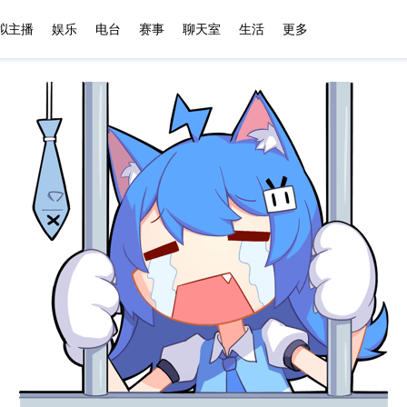
播
拟主播
娱乐
娱乐
电台
电台
赛事
赛事
聊天室
聊天室
更多
生活
更多