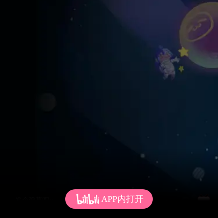
APP内打开
发个弹幕呗~