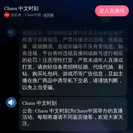
Chaos 中文时刻
进入直播间
发起者；Chaos中国
未开播
系统提示：哔哩哔哩直播内容及互动评论须严
格遵守直播规范，严禁传播违法违规、低俗血
暴、吸烟酗酒、造谣诈骗等不良有害信息。如
有违规，平台将对违规直播间或账号进行相应
的处罚！注意理性打赏，严禁未成年人直播或
打赏。请勿轻信各类招聘征婚、代练代抽、刷
钻、购买礼包码、游戏币等广告信息，且如主
播在推广商品中诱导私下交易，请谨慎判断，
以免上当受骗。
Chaos 中文时刻
公告: Chaos 中文时刻为Chaos中国举办的直播
活动。每期将邀请不同嘉宾做客，欢迎大家关
注。