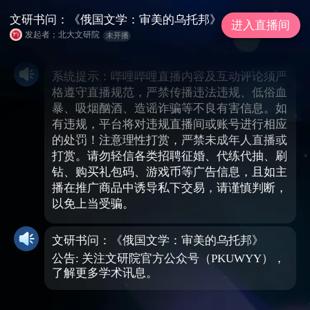
文研书问：《俄国文学：审美的乌托邦》
进入直播间
发起者；北大文研院
未开播
系统提示：哔哩哔哩直播内容及互动评论须严
格遵守直播规范，严禁传播违法违规、低俗血
暴、吸烟酗酒、造谣诈骗等不良有害信息。如
有违规，平台将对违规直播间或账号进行相应
的处罚！注意理性打赏，严禁未成年人直播或
打赏。请勿轻信各类招聘征婚、代练代抽、刷
钻、购买礼包码、游戏币等广告信息，且如主
播在推广商品中诱导私下交易，请谨慎判断，
以免上当受骗。
文研书问：《俄国文学：审美的乌托邦》
公告: 关注文研院官方公众号（PKUWYY），
了解更多学术讯息。