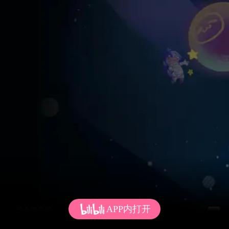
APP内打开
发个弹幕呗~