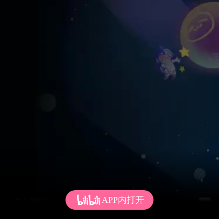
APP内打开
发个弹幕呗~