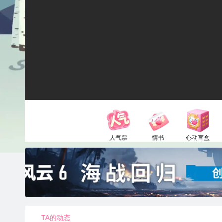
人气票
情书
心动盲盒
1电池
52电池
150电池
TA的动态