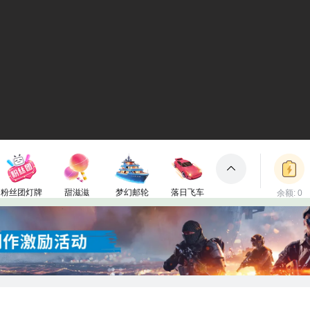
粉丝团灯牌
甜滋滋
梦幻邮轮
落日飞车
余额: 0
包裹
1电池
50电池
3000电池
2000电池
立即充值