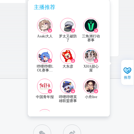
主播推荐
主播还没有公告内容哦~
Asaki大人
罗太又破防
三角洲行动
了
赛事
哔哩哔哩L
大东彦
XHA甜心
OL赛事直
屋
播
推荐
中国青年报
哔哩哔哩英
小舟live
雄联盟赛事
直播姬APP 下载
联系客服
雪糕cheese