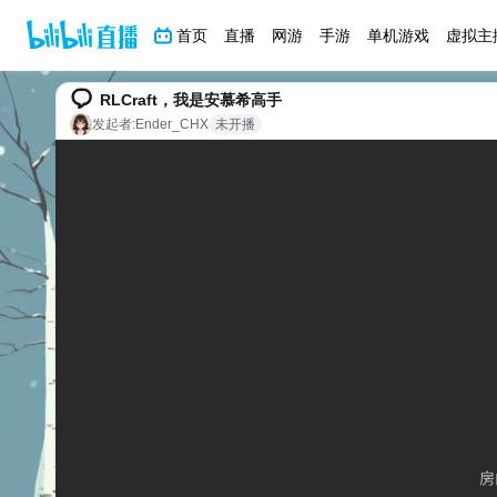
首页
直播
网游
手游
单机游戏
虚拟主
RLCraft，我是安慕希高手
发起者:
Ender_CHX
未开播