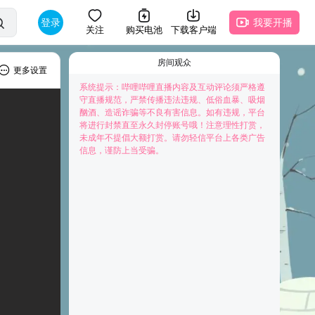
登录
我要开播
关注
购买电池
下载客户端
房间观众
更多设置
系统提示：哔哩哔哩直播内容及互动评论须严格遵
守直播规范，严禁传播违法违规、低俗血暴、吸烟
酗酒、造谣诈骗等不良有害信息。如有违规，平台
将进行封禁直至永久封停账号哦！注意理性打赏，
未成年不提倡大额打赏。请勿轻信平台上各类广告
快来抢占前排为主播打Call吧
信息，谨防上当受骗。