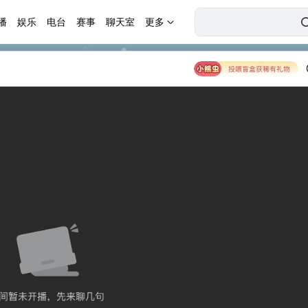
播
娱乐
电台
赛事
聊天室
更多