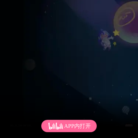
APP内打开
发个弹幕呗~