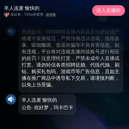
羊人连麦 愉快的
进入直播间
发起者；YiDan的窝窝
未开播
系统提示：哔哩哔哩直播内容及互动评论须严
格遵守直播规范，严禁传播违法违规、低俗血
暴、吸烟酗酒、造谣诈骗等不良有害信息。如
有违规，平台将对违规直播间或账号进行相应
的处罚！注意理性打赏，严禁未成年人直播或
打赏。请勿轻信各类招聘征婚、代练代抽、刷
钻、购买礼包码、游戏币等广告信息，且如主
播在推广商品中诱导私下交易，请谨慎判断，
以免上当受骗。
羊人连麦 愉快的
公告: 祝好梦，玛卡巴卡