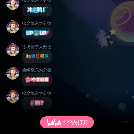
徐绕德东大分德
徐绕德东大分德
徐绕德东大分德
徐绕德东大分德
徐绕德东大分德
APP内打开
发个弹幕呗~