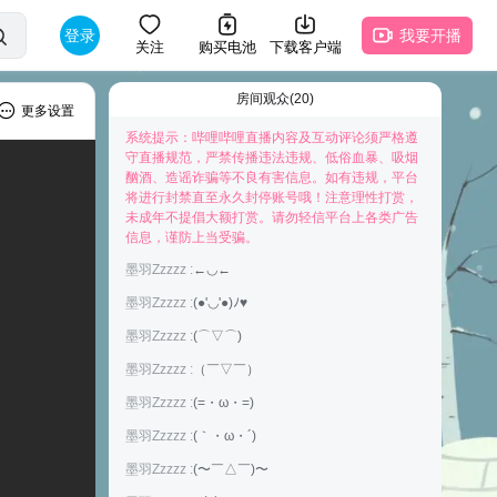
登录
我要开播
关注
购买电池
下载客户端
房间观众(20)
更多设置
系统提示：哔哩哔哩直播内容及互动评论须严格遵
守直播规范，严禁传播违法违规、低俗血暴、吸烟
酗酒、造谣诈骗等不良有害信息。如有违规，平台
将进行封禁直至永久封停账号哦！注意理性打赏，
未成年不提倡大额打赏。请勿轻信平台上各类广告
快来抢占前排为主播打Call吧
信息，谨防上当受骗。
墨羽Zzzzz :
←◡←
墨羽Zzzzz :
(●'◡'●)ﾉ♥
墨羽Zzzzz :
(⌒▽⌒)
墨羽Zzzzz :
（￣▽￣）
墨羽Zzzzz :
(=・ω・=)
墨羽Zzzzz :
(｀・ω・´)
墨羽Zzzzz :
(〜￣△￣)〜