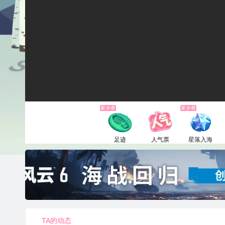
家乡赛
家乡赛
足迹
人气票
星落入海
1电池
1电池
6660电池
TA的动态