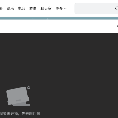
播
娱乐
电台
赛事
聊天室
更多