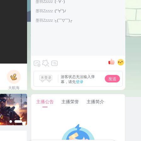
墨羽Zzzzz :
(･∀･)
墨羽Zzzzz :
(°∀°)ﾉ
墨羽Zzzzz :
╮(￣▽￣)╭
游客状态无法输入弹
发送
幕，请先
登录
大航海
立即上船
主播公告
主播荣誉
主播简介