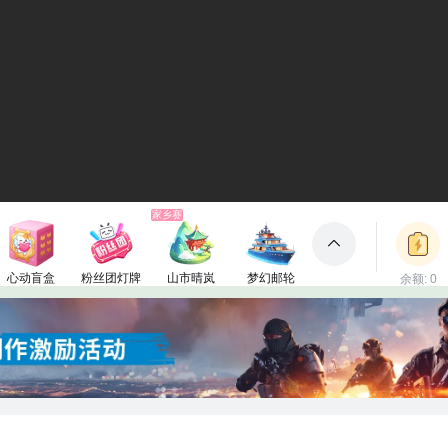
家乡赛
心动盲盒
粉丝团灯牌
山市晴岚
梦幻邮轮
余额: 0
包裹
150电池
1电池
660电池
3000电池
立即充值