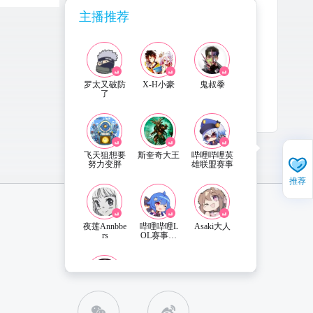
主播推荐
主播还没有公告内容哦~
罗太又破防
X-H小豪
鬼叔黍
了
飞天狙想要
斯奎奇大王
哔哩哔哩英
努力变胖
雄联盟赛事
推荐
夜莲Annbbe
哔哩哔哩L
Asaki大人
rs
OL赛事直
播
直播姬APP 下载
联系客服
小舟live