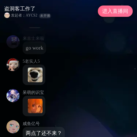
_pray23
盗洞客工作了
进入直播间
发起者；AYCS2
未开播
来古士来啦
go work
5老实人5
呆萌的识宝
咸鱼亿号
两点了还不来？