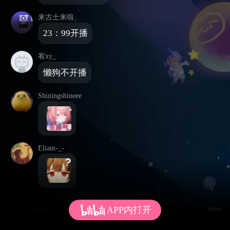
来古士来啦
23：99开播
宥xy_
懒狗不开播
Shiningshineee
Eliant-_-
APP内打开
发个弹幕呗~