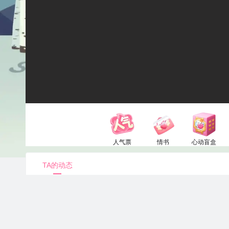
人气票
情书
心动盲盒
1电池
52电池
150电池
TA的动态