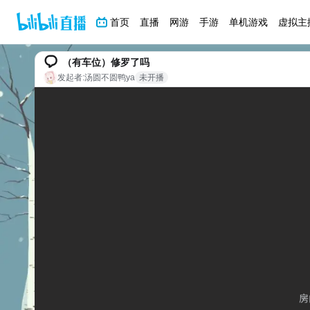
首页
直播
网游
手游
单机游戏
虚拟主
（有车位）修罗了吗
发起者:
汤圆不圆鸭ya
未开播