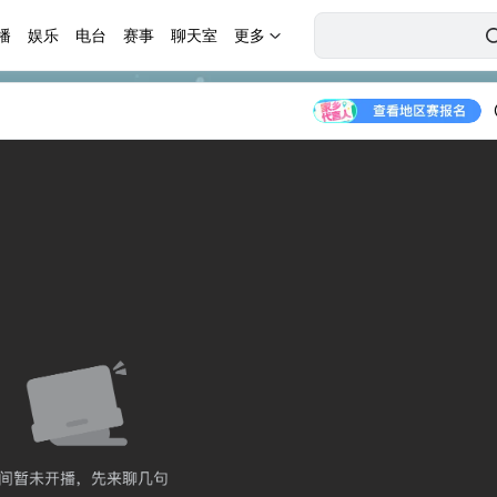
播
娱乐
电台
赛事
聊天室
更多