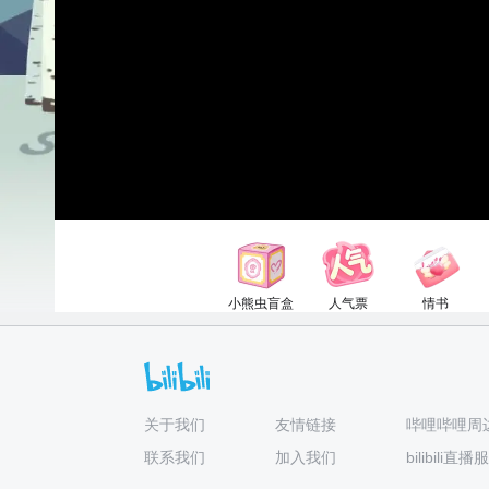
小熊虫盲盒
人气票
情书
90电池
1电池
52电池
关于我们
友情链接
哔哩哔哩周
联系我们
加入我们
bilibili直