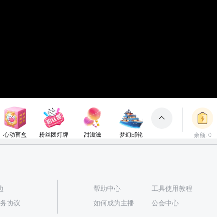
心动盲盒
粉丝团灯牌
甜滋滋
梦幻邮轮
余额: 0
包裹
150电池
1电池
50电池
3000电池
立即充值
边
帮助中心
工具使用教程
播服务协议
如何成为主播
公会中心