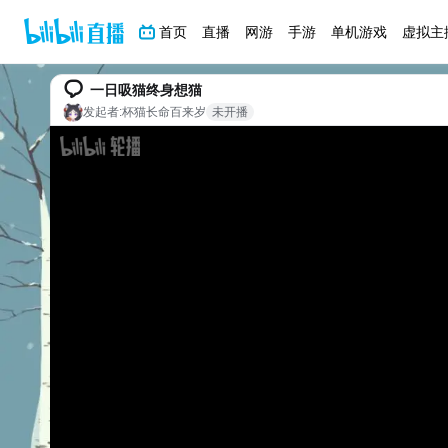
首页
直播
网游
手游
单机游戏
虚拟主
一日吸猫终身想猫
发起者:
杯猫长命百来岁
未开播
bilibili