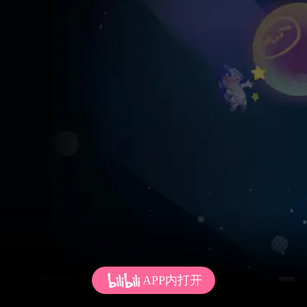
APP内打开
发个弹幕呗~