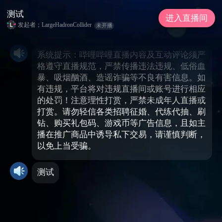
测试
进入直播间
发起者；LargeHadronCollider
未开播
系统提示：哔哩哔哩直播内容及互动评论须严
格遵守直播规范，严禁传播违法违规、低俗血
暴、吸烟酗酒、造谣诈骗等不良有害信息。如
有违规，平台将对违规直播间或账号进行相应
的处罚！注意理性打赏，严禁未成年人直播或
打赏。请勿轻信各类招聘征婚、代练代抽、刷
钻、购买礼包码、游戏币等广告信息，且如主
播在推广商品中诱导私下交易，请谨慎判断，
以免上当受骗。
测试