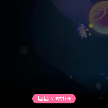
APP内打开
发个弹幕呗~