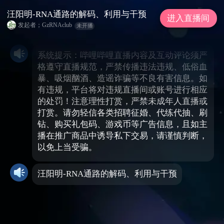
汪阳明-RNA通路的解码、利用与干预
进入直播间
发起者；GzRNAclub
未开播
系统提示：哔哩哔哩直播内容及互动评论须严
格遵守直播规范，严禁传播违法违规、低俗血
暴、吸烟酗酒、造谣诈骗等不良有害信息。如
有违规，平台将对违规直播间或账号进行相应
的处罚！注意理性打赏，严禁未成年人直播或
打赏。请勿轻信各类招聘征婚、代练代抽、刷
钻、购买礼包码、游戏币等广告信息，且如主
播在推广商品中诱导私下交易，请谨慎判断，
以免上当受骗。
汪阳明-RNA通路的解码、利用与干预