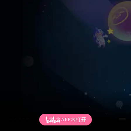
APP内打开
发个弹幕呗~