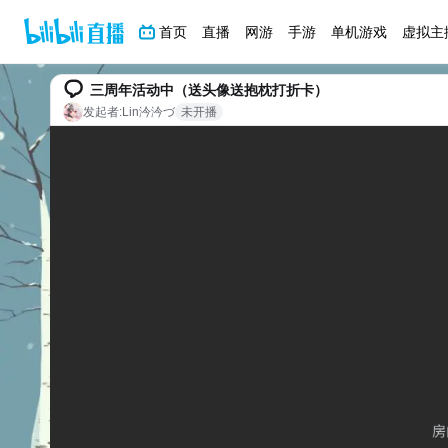
首页
直播
网游
手游
单机游戏
虚拟主
三周年活动中（送头像送抱枕打折卡）
发起者:
Lin汵汵づ
未开播