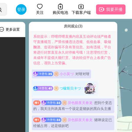
登录
我要开播
关注
购买电池
下载客户端
房间观众(3)
更多设置
系统提示：哔哩哔哩直播内容及互动评论须严格遵
守直播规范，严禁传播违法违规、低俗血暴、吸烟
酗酒、造谣诈骗等不良有害信息。如有违规，平台
将进行封禁直至永久封停账号哦！注意理性打赏，
未成年不提倡大额打赏。请勿轻信平台上各类广告
快来抢占前排为主播打Call吧
信息，谨防上当受骗。
小小莫づ :
对呀对呀
汵堡包
35
づ檬斯贝卡づ :
汵堡包
41
异色眼夜天眷龙 :
想到个变态
汵堡包
33
的，我关注列表真有一个设定是猪妖的黑白头主播
异色眼夜天眷龙 :
猪咪设定已
汵堡包
33
经被占用，还是猫妖吧