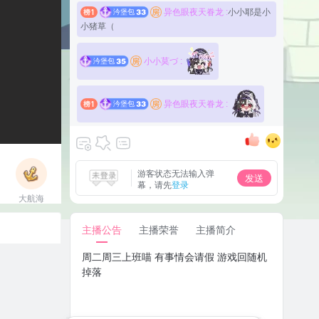
异色眼夜天眷龙 :
小小耶是小
汵堡包
33
小猪草（
小小莫づ :
汵堡包
35
异色眼夜天眷龙 :
汵堡包
33
づ檬斯贝卡づ :
挥挥～
汵堡包
41
异色眼夜天眷龙 :
晚安
汵堡包
33
游客状态无法输入弹
发送
幕，请先
登录
小小莫づ :
雨季也发给崽崽呗
汵堡包
35
大航海
立即上船
主播公告
主播荣誉
主播简介
周二周三上班喵 有事情会请假 游戏回随机
掉落