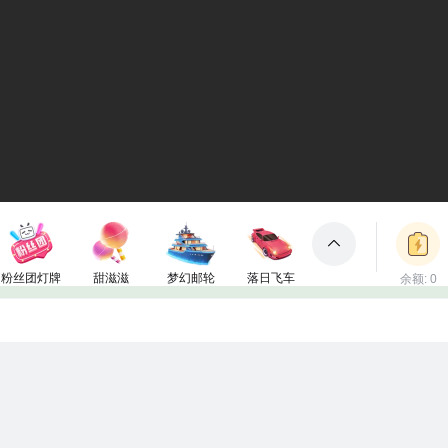
粉丝团灯牌
甜滋滋
梦幻邮轮
落日飞车
余额: 0
包裹
1电池
50电池
3000电池
2000电池
立即充值