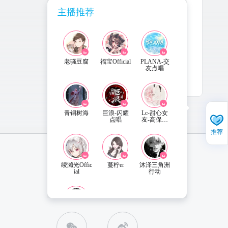
主播推荐
老骚豆腐
福宝Official
PLANA-交
友点唱
2025-7-30
更新
青铜树海
巨浪-闪耀
Lc-甜心女
点唱
友-高保招
人
推荐
绫濑光Offic
蔓柠er
沐泽三角洲
ial
行动
直播姬APP 下载
联系客服
海苔脆-