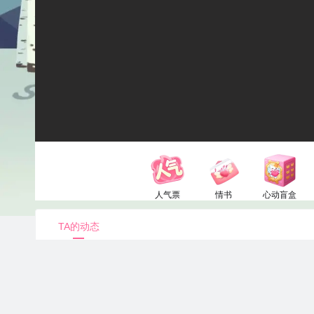
人气票
情书
心动盲盒
1电池
52电池
150电池
TA的动态