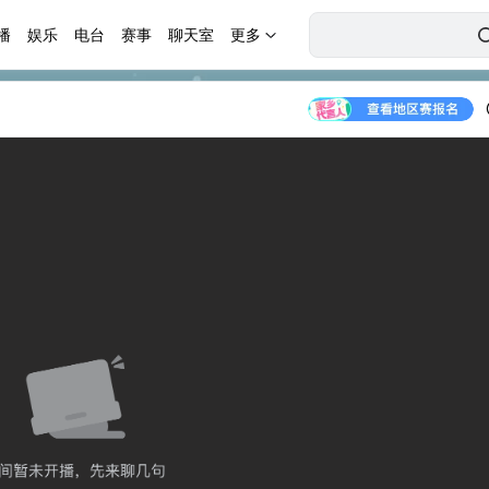
播
娱乐
电台
赛事
聊天室
更多