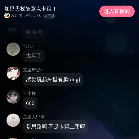
加播天梯随意点卡组！
公告: 群号: 973857239
加播天梯随意点卡组！
进入直播间
发起者；橙汁儿OJ
未开播
三小峰
哈哈哈
雪糕o_
太牢了
克里斯缇x
感觉玩起来挺有趣[dog]
三小峰
666
是路人甲呀
是思路吗 不是卡得上手吗