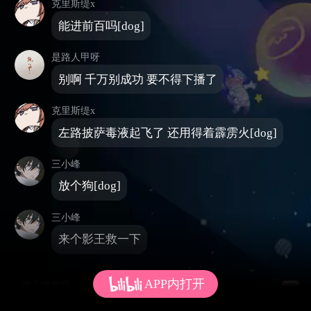
克里斯缇x
能进前百吗[dog]
是路人甲呀
别啊 千万别成功 要不得下播了
克里斯缇x
左路披萨毒液起飞了 还用得着霹雳火[dog]
三小峰
放个狗[dog]
三小峰
来个影王救一下
APP内打开
发个弹幕呗~