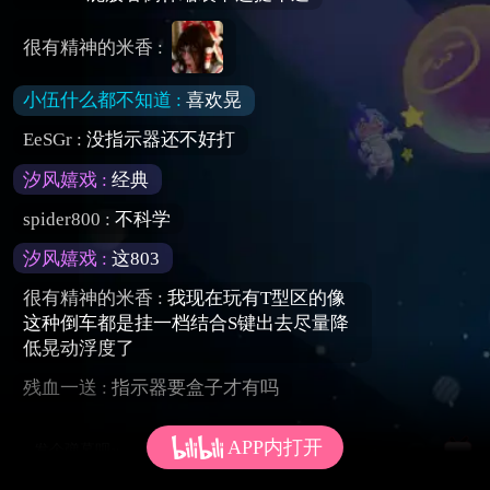
很有精神的米香 :
小伍什么都不知道 :
喜欢晃
EeSGr :
没指示器还不好打
汐风嬉戏 :
经典
spider800 :
不科学
汐风嬉戏 :
这803
很有精神的米香 :
我现在玩有T型区的像
这种倒车都是挂一档结合S键出去尽量降
低晃动浮度了
残血一送 :
指示器要盒子才有吗
APP内打开
发个弹幕呗~