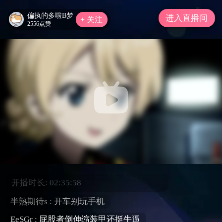
系统提示：哔哩哔哩直播内容及互动评论
偏执的多啦B梦
进入直播间
须严格遵守直播规范，严禁传播违法违
+ 关注
2556点赞
规、低俗血暴、吸烟酗酒、造谣诈骗等不
良有害信息。如有违规，平台将对违规直
播间或账号进行相应的处罚！注意理性打
赏，严禁未成年人直播或打赏。请勿轻信
各类招聘征婚、代练代抽、刷钻、购买礼
包码、游戏币等广告信息，且如主播在推
广商品中诱导私下交易，请谨慎判断，以
免上当受骗。
【后天1:40】帮舰长光速清空极光任
务
公告: 直播回放：https://space.bilibili.co
m/2587926/lists/2417649?type=series
开播时长:
02:35:58
半熟期待s :
开车别玩手机
EeSGr :
屁股者倒伸缩装甲还挺牛逼