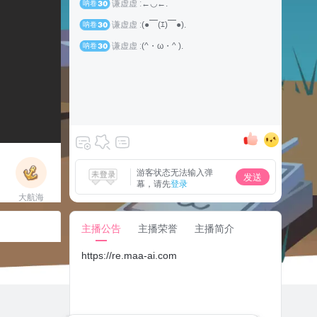
谦虚虚 :
←◡←.
呐卷
30
谦虚虚 :
(●￣(ｴ)￣●).
呐卷
30
谦虚虚 :
(^・ω・^ ).
呐卷
30
游客状态无法输入弹
发送
幕，请先
登录
大航海
立即上船
主播公告
主播荣誉
主播简介
https://re.maa-ai.com