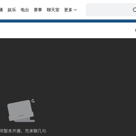
播
娱乐
电台
赛事
聊天室
更多