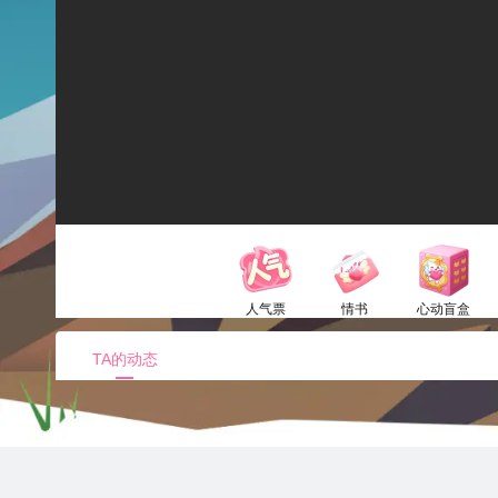
人气票
情书
心动盲盒
1电池
52电池
150电池
TA的动态