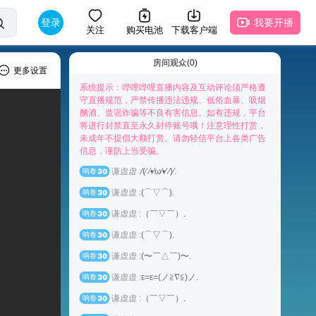
登录
我要开播
关注
购买电池
下载客户端
房间观众(0)
更多设置
系统提示：哔哩哔哩直播内容及互动评论须严格遵
守直播规范，严禁传播违法违规、低俗血暴、吸烟
酗酒、造谣诈骗等不良有害信息。如有违规，平台
将进行封禁直至永久封停账号哦！注意理性打赏，
未成年不提倡大额打赏。请勿轻信平台上各类广告
快来抢占前排为主播打Call吧
信息，谨防上当受骗。
谦虚虚 :
⁄(⁄ ⁄•⁄ω⁄•⁄ ⁄)⁄.
呐卷
30
谦虚虚 :
(⌒▽⌒).
呐卷
30
谦虚虚 :
（￣▽￣）.
呐卷
30
谦虚虚 :
(⌒▽⌒).
呐卷
30
谦虚虚 :
(〜￣△￣)〜.
呐卷
30
谦虚虚 :
ε=ε=(ノ≧∇≦)ノ.
呐卷
30
谦虚虚 :
（￣▽￣）.
呐卷
30