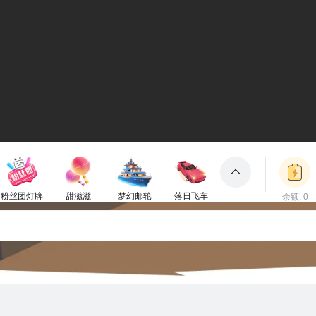
粉丝团灯牌
甜滋滋
梦幻邮轮
落日飞车
余额: 0
包裹
1电池
50电池
3000电池
2000电池
立即充值