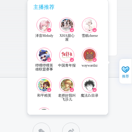
主播推荐
泽音Melody
XHA甜心
雪糕cheese
屋
5-26
更新
哔哩哔哩英
中国青年报
waywardzz
雄联盟赛事
推荐
和平精英
老师好我叫
魔法Zc目录
飞莎儿
直播姬APP 下载
联系客服
XHA花漾
少女