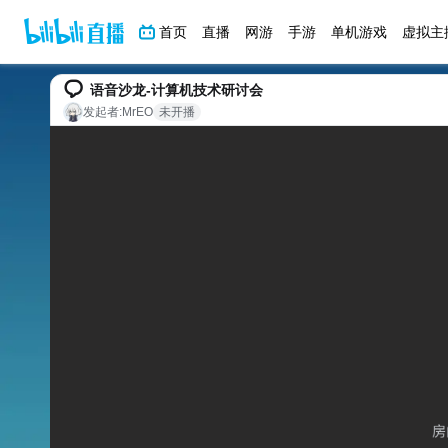
首页
直播
网游
手游
单机游戏
虚拟主
语音沙龙-计算机技术研讨会
发起者:
MrEO
未开播