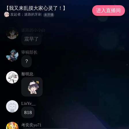
不爱吃香菜23333333
【我又来乱摸大家心灵了！】
进入直播间
发起者；迷路的牙刷
未开播
好哦
迷路的小小白
震早了
审稿部长
？
黎明息
LinYe__
818
考奕奕yo71