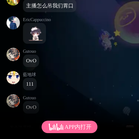
主播怎么吊我们胃口
EricCappuccino
Gutouo
OvO
藍地球
111
Gutouo
OvO
APP内打开
发个弹幕呗~